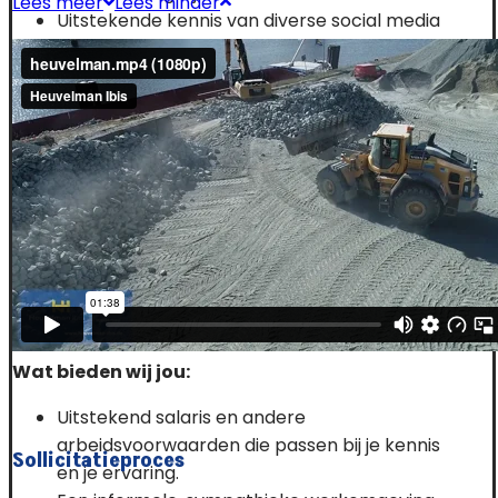
Lees meer
Lees minder
Uitstekende kennis van diverse social media
toepassingen.
Uitstekende beheersing (mondeling en
schriftelijk) van de Nederlandse taal, goede
mondelinge beheersing van de Duitse taal.
Rijbewijs B.
Belangrijke persoonlijke eigenschappen
voor deze functie zijn: klantgericht,
initiatiefrijk, zelfstandig, doortastend en
creatief.
Je bent beschikbaar voor 32 tot 40 uur per
week.
Wat bieden wij jou:
Uitstekend salaris en andere
arbeidsvoorwaarden die passen bij je kennis
Sollicitatieproces
en je ervaring.