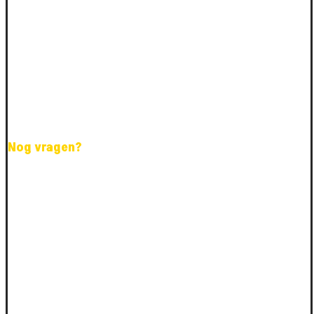
Nog vragen?
Wij helpen je graag verder!
Spreekt een vacature je aan en wil je er meer
over weten?
Neem dan contact op met ons.